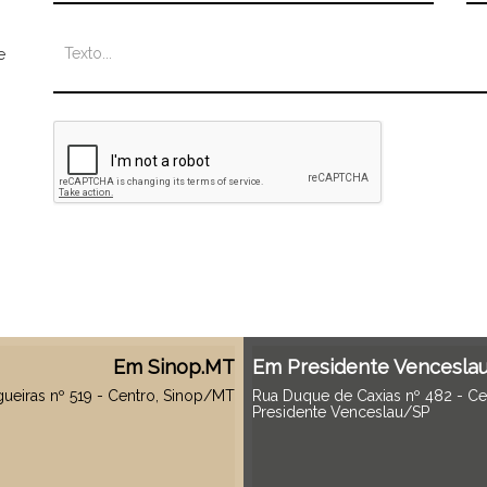
e
Em Sinop.MT
Em Presidente Venceslau
ueiras nº 519 - Centro, Sinop/MT
Rua Duque de Caxias nº 482 - Ce
Presidente Venceslau/SP