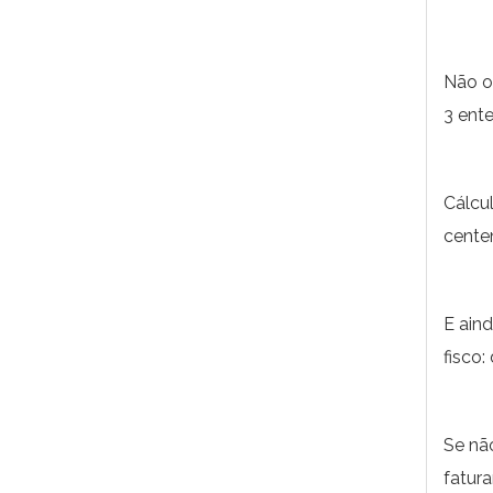
Não o
3 ente
Cálcu
centen
E ain
fisco:
Se nã
fatur