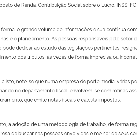
osto de Renda, Contribuição Social sobre o Lucro, INSS, FGTS
 forma, o grande volume de informações e sua contínua com
tinas e o planejamento. As pessoas responsáveis pelo setor
 pode dedicar ao estudo das legislações pertinentes, resig
imento dos tributos, às vezes de forma imprecisa ou incorret
o a isto, note-se que numa empresa de porte média, várias p
lhando no departamento fiscal, envolvem-se com rotinas ass
uramento, que emite notas fiscais e calcula impostos.
nto, a adoção de uma metodologia de trabalho, de forma reg
resa de buscar nas pessoas envolvidas o melhor de seus co