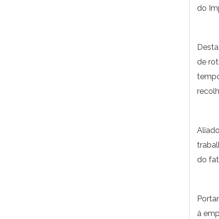
do Imp
Desta
de ro
tempo
recolh
Aliad
traba
do fat
Porta
á emp