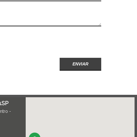
.SP
ntro -