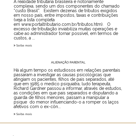
A realidade tributária brasileira é notoriamente
complexa, sendo um dos componentes do chamado
“custo Brasil”. Existem dezenas de tributos exigidos
em nosso país, entre impostos, taxas e contribuições
(veja a lista completa
em www.portaltributario.com.br/tributos.htm). O
excesso de tributação inviabiliza muitas operações e
cabe ao administrador tornar possível, em termos de
custos, a ...
Saiba mais
ALIENAÇÃO PARENTAL
Há algum tempo os estudiosos em relações parentais
passaram a investigar as causas psicológicas que
atingiam os pacientes, filhos de pais separados, até
que em 1985 o medico psiquiatra, ludo terapeuta,
Richard Gardner passou a informar, através de estudos,
as condições em que pais separados e disputando a
guarda de filhos menores, passam a manipular a
psique do menor influenciando-o a romper os laços
afetivos com o ex-côn...
Saiba mais