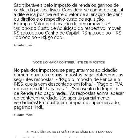
São tributáveis pelo imposto de renda os ganhos de
capital da pessoa física. Considera-se ganho de capital
a diferença positiva entre o valor de alienação de bens
ou direitos e o respectivo custo de aquisição.
Exemplo: Valor de alienação de bem imóvel: R$
150.000,00 Custo de Aquisição do respectivo imóvel:
R$ 100.000,00 Ganho de Capital: R$ 150.000,00 – R$
100.000,00 = R$ 50.000...
Saiba mais
VOCÊ É O MAIOR CONTRIBUINTE DE IMPOSTOS!
No país dos impostos, se perguntarmos ao cidadão
comum quantos e quais impostos paga, obteremos as
seguintes respostas: - "Pago o Imposto de Renda e o
INSS, que já vem descontado em folha." - "Pago o IPVA
do carro e o IPTU da casa." - "Sou isento do Imposto
de Renda, não pago nada..." As respostas acima, apesar
de conterem verdade, são apenas parcialmente
verdadeiras! Em qualquer compra de supermercado,
pagamos, indi...
Saiba mais
A IMPORTÂNCIA DA GESTÃO TRIBUTÁRIA NAS EMPRESAS